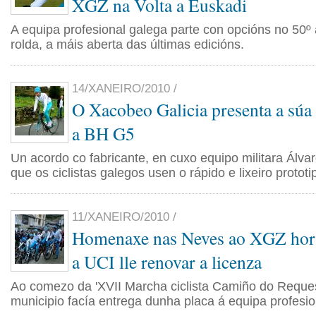
XGZ na Volta a Euskadi
A equipa profesional galega parte con opcións no 50º 
rolda, a máis aberta das últimas edicións.
14/XANEIRO/2010 /
O Xacobeo Galicia presenta a súa 
a BH G5
Un acordo co fabricante, en cuxo equipo militara Álvar
que os ciclistas galegos usen o rápido e lixeiro prototi
11/XANEIRO/2010 /
Homenaxe nas Neves ao XGZ hora
a UCI lle renovar a licenza
Ao comezo da 'XVII Marcha ciclista Camiño do Reques
municipio facía entrega dunha placa á equipa profesio