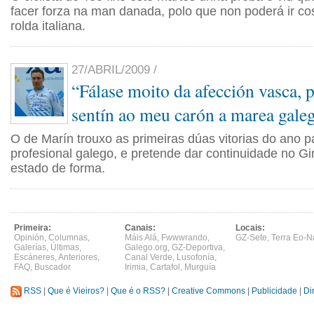
facer forza na man danada, polo que non poderá ir c
rolda italiana.
27/ABRIL/2009 /
“Fálase moito da afección vasca, 
sentín ao meu carón a marea gale
O de Marín trouxo as primeiras dúas vitorias do ano p
profesional galego, e pretende dar continuidade no Gi
estado de forma.
Primeira:
Canais:
Locais:
Opinión
,
Columnas
,
Máis Alá
,
Fwwwrando
,
GZ-Sete
,
Terra Eo-N
Galerías
,
Últimas
,
Galego.org
,
GZ-Deportiva
,
Escáneres
,
Anteriores
,
Canal Verde
,
Lusofonía
,
FAQ
,
Buscador
Irimia
,
Cartafol
,
Murguía
RSS
|
Que é Vieiros?
|
Que é o RSS?
|
Creative Commons
|
Publicidade
|
Di