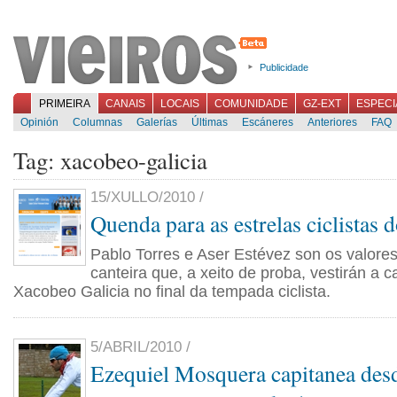
Publicidade
PRIMEIRA
CANAIS
LOCAIS
COMUNIDADE
GZ-EXT
ESPECI
Opinión
Columnas
Galerías
Últimas
Escáneres
Anteriores
FAQ
Tag: xacobeo-galicia
15/XULLO/2010 /
Quenda para as estrelas ciclistas 
Pablo Torres e Aser Estévez son os valore
canteira que, a xeito de proba, vestirán a 
Xacobeo Galicia no final da tempada ciclista.
5/ABRIL/2010 /
Ezequiel Mosquera capitanea desd