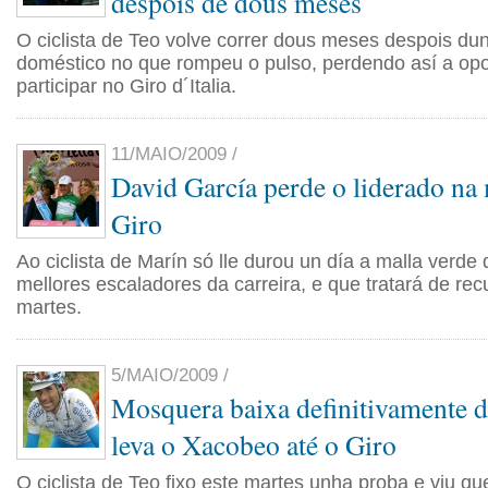
despois de dous meses
O ciclista de Teo volve correr dous meses despois du
doméstico no que rompeu o pulso, perdendo así a op
participar no Giro d´Italia.
11/MAIO/2009 /
David García perde o liderado na
Giro
Ao ciclista de Marín só lle durou un día a malla verde
mellores escaladores da carreira, e que tratará de rec
martes.
5/MAIO/2009 /
Mosquera baixa definitivamente d
leva o Xacobeo até o Giro
O ciclista de Teo fixo este martes unha proba e viu q