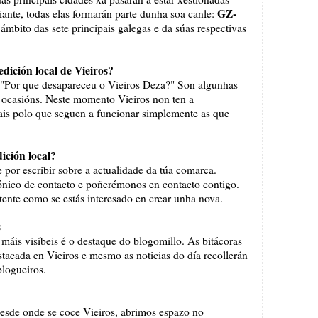
GZ-
iante, todas elas formarán parte dunha soa canle:
 ámbito das sete principais galegas e da súas respectivas
dición local de Vieiros?
" "Por que desapareceu o Vieiros Deza?" Son algunhas
 ocasións. Neste momento Vieiros non ten a
ais polo que seguen a funcionar simplemente as que
ición local?
e por escribir sobre a actualidade da túa comarca.
rónico de contacto e poñerémonos en contacto contigo.
tente como se estás interesado en crear unha nova.
s
áis visíbeis é o destaque do blogomillo. As bitácoras
stacada en Vieiros e mesmo as noticias do día recollerán
blogueiros.
desde onde se coce Vieiros, abrimos espazo no