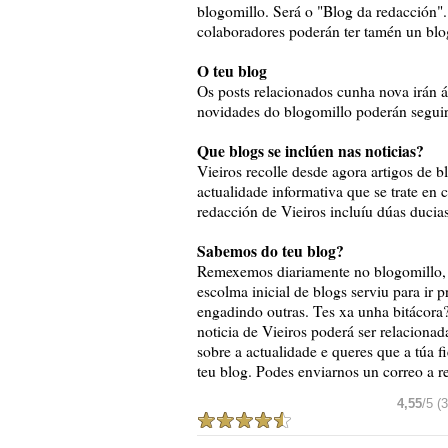
blogomillo. Será o "Blog da redacción"
colaboradores poderán ter tamén un blo
O teu blog
Os posts relacionados cunha nova irán á
novidades do blogomillo poderán seguir
Que blogs se inclúen nas noticias?
Vieiros recolle desde agora artigos de 
actualidade informativa que se trate en c
redacción de Vieiros incluíu dúas ducia
Sabemos do teu blog?
Remexemos diariamente no blogomillo, p
escolma inicial de blogs serviu para ir 
engadindo outras.
Tes xa unha bitácora
noticia de Vieiros poderá ser relacionad
sobre a actualidade e queres que a túa fi
teu blog. P
odes enviarnos un correo a 
4,55
/5 (