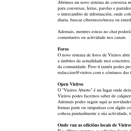
Abrimos un novo sistema de conversa mo
para conversas, lerias, parolas e parrafe
o intercambio de información, onde coñ
diaria, buscar cibermozo/moza ou enred
Ademais, mentres esteas no chat poderás 
comentarios ou actividade nos canais
Foros
O novo sistema de foros de Vieiros abre
a ámbitos da actualidade moi concretos.
da comunidade. Pero ti tamén podes pro
redaccion@vieiros.com e cóntanos das t
Open Vieiros
O "Vieiros Aberto" é un lugar onde deixa
Vieiros podes facernos saber de calquera
Ademais podes seguir aquí as novidades
formas parte ou simpatizas con algún co
coñeza puntualmente a súa actividade, 
Onde van as edicións locais de Vieiro
Nos últimos tempos, as edicións locais d