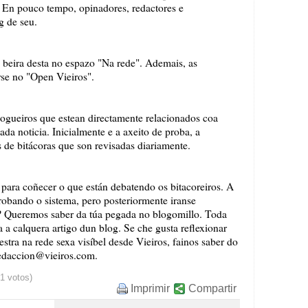
. En pouco tempo, opinadores, redactores e
g de seu.
 beira desta no espazo "Na rede". Ademais, as
se no "Open Vieiros".
blogueiros que estean directamente relacionados coa
ada noticia. Inicialmente e a axeito de proba, a
s de bitácoras que son revisadas diariamente.
ara coñecer o que están debatendo os bitacoreiros. A
probando o sistema, pero p
osteriormente iranse
? Queremos saber da túa pegada no blogomillo. Toda
a a calquera artigo dun blog. Se che gusta reflexionar
estra na rede sexa visíbel desde Vieiros, fainos saber do
redaccion@vieiros.com.
31 votos)
Imprimir
Compartir