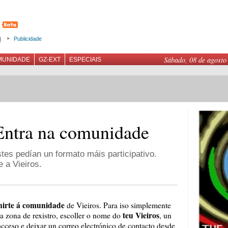
Publicidade
Sábado, 08 de agosto
MUNIDADE
GZ-EXT
ESPECIAIS
Entra na comunidade
tes pedían un formato máis participativo.
 a Vieiros.
nirte á comunidade
de Vieiros. Para iso simplemente
teu Vieiros
na zona de rexistro, escoller o nome do
, un
acceso e deixar un correo electrónico de contacto desde