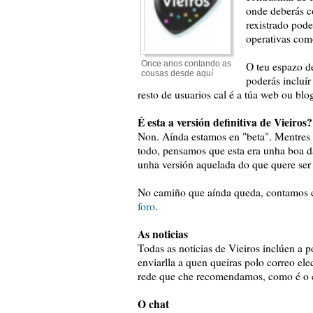
onde deberás co
rexistrado pode
operativas com
Once anos contando as
O teu espazo de
cousas desde aquí
poderás incluír
resto de usuarios cal é a túa web ou blo
É esta a versión definitiva de Vieiros?
Non. Aínda estamos en "beta". Mentres 
todo, pensamos que esta era unha boa dat
unha versión aquelada do que quere ser 
No camiño que aínda queda, contamos co
foro
.
As noticias
Todas as noticias de Vieiros inclúen a
enviarlla a quen queiras polo correo el
rede que che recomendamos, como é o 
O chat