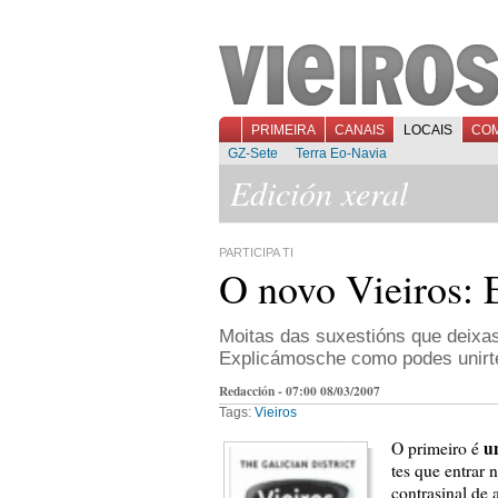
PRIMEIRA
CANAIS
LOCAIS
CO
GZ-Sete
Terra Eo-Navia
Edición xeral
PARTICIPA TI
O novo Vieiros: 
Moitas das suxestións que deixas
Explicámosche como podes unirte
Redacción - 07:00 08/03/2007
Tags:
Vieiros
u
O primeiro é
tes que entrar 
contrasinal de 