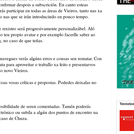
nfirmar despois a subscrición. En canto esteas
rás participar en todas as áreas de Vieiros, tanto nas xa
o nas que se irán introducindo en pouco tempo.
 rexistro será progresivamente personalizábel. Aló
 o teu propio avatar e por exemplo facerlle saber ao
g, no caso de que teñas.
navegues verás algúns erros e cousas sen rematar. Con
a para aproveitar o traballo xa feito e presentarvos
o novo Vieiros.
as vosas críticas e propostas. Podedes deixalas no
Tecnolox
 posibilidade de seren comentadas. Tamén poderás
ectrónico ou subila a algún dos puntos de encontro na
caso de Chuza.