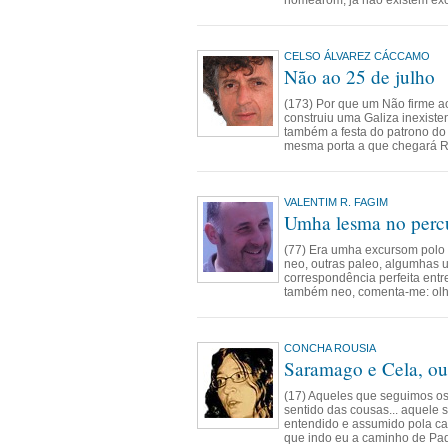
nomeárom, já não existem exc
CELSO ÁLVAREZ CÁCCAMO
Não ao 25 de julho
(173) Por que um Não firme ao
construiu uma Galiza inexisten
também a festa do patrono do
mesma porta a que chegará Rat
VALENTIM R. FAGIM
Umha lesma no percu
(77) Era umha excursom polo 
neo, outras paleo, algumhas 
correspondência perfeita ent
também neo, comenta-me: olha
CONCHA ROUSIA
Saramago e Cela, ou
(17) Aqueles que seguimos os 
sentido das cousas... aquele 
entendido e assumido pola ca
que indo eu a caminho de Padr