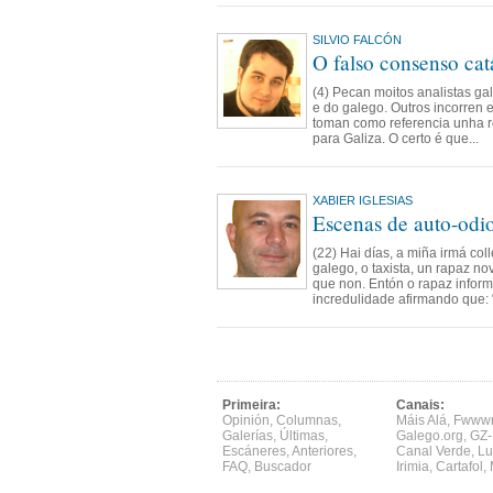
SILVIO FALCÓN
O falso consenso cat
(4) Pecan moitos analistas ga
e do galego. Outros incorren e
toman como referencia unha r
para Galiza. O certo é que...
XABIER IGLESIAS
Escenas de auto-odio
(22) Hai días, a miña irmá col
galego, o taxista, un rapaz no
que non. Entón o rapaz inform
incredulidade afirmando que: 
Primeira:
Canais:
Opinión
,
Columnas
,
Máis Alá
,
Fwww
Galerías
,
Últimas
,
Galego.org
,
GZ-
Escáneres
,
Anteriores
,
Canal Verde
,
Lu
FAQ
,
Buscador
Irimia
,
Cartafol
,