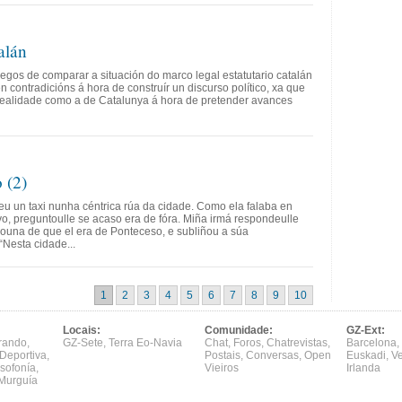
alán
legos de comparar a situación do marco legal estatutario catalán
n contradicións á hora de construír un discurso político, xa que
ealidade como a de Catalunya á hora de pretender avances
 (2)
leu un taxi nunha céntrica rúa da cidade. Como ela falaba en
vo, preguntoulle se acaso era de fóra. Miña irmá respondeulle
ouna de que el era de Ponteceso, e subliñou a súa
“Nesta cidade...
1
2
3
4
5
6
7
8
9
10
Locais:
Comunidade:
GZ-Ext:
rando
,
GZ-Sete
,
Terra Eo-Navia
Chat
,
Foros
,
Chatrevistas
,
Barcelona
,
Deportiva
,
Postais
,
Conversas
,
Open
Euskadi
,
V
sofonía
,
Vieiros
Irlanda
Murguía