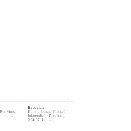
Especiais:
Bos Aires
,
Día das Letras
,
Creación
,
enezuela
,
Informativos
,
Dossiers
,
XGN07
,
1 de abril