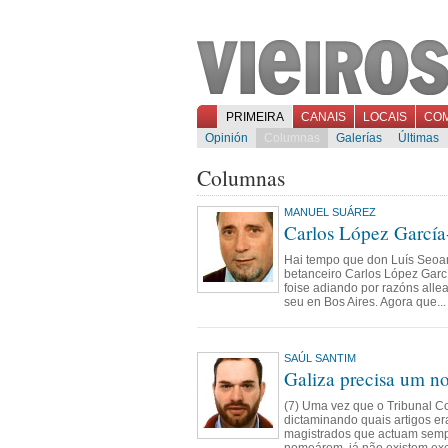
PRIMEIRA
CANAIS
LOCAIS
CO
Opinión
Columnas
Galerías
Últimas
Columnas
MANUEL SUÁREZ
Carlos López García-
Hai tempo que don Luís Seoan
betanceiro Carlos López Garc
foise adiando por razóns alle
seu en Bos Aires. Agora que...
SAÚL SANTIM
Galiza precisa um no
(7) Uma vez que o Tribunal Co
dictaminando quais artigos er
magistrados que actuam sempr