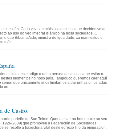
 a cuestión. Cada vez son máis os concellos que deciden votar
ecto ao uso do veo integral islámico na nosa sociedade. O
unto que Bibiana Aído, ministra de Igualdade, xa manifestou o
n máis...
España
aler o título deste artigo a unha persoa das moitas que están a
o nestes momentos no noso país. Tampouco queremos caer aquí
o senón que unicamente imos limitarnos a dar unhas pinceladas
a ao...
a de Castro.
o barrio porteño de San Telmo. Quería estar na homenaxe ao seu
o [1926-2009] que promoveu a Federación de Sociedades
se recolle a traxectoria vital deste egrexio fillo da emigración.
..