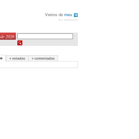
Vieiros de
meu
(ou rexistrate)
 de 2026
as
+ votadas
+ comentadas