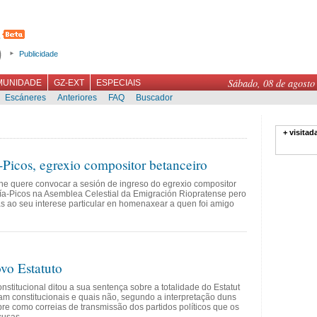
Publicidade
Sábado, 08 de agosto
MUNIDADE
GZ-EXT
ESPECIAIS
Escáneres
Anteriores
FAQ
Buscador
+ visitad
Picos, egrexio compositor betanceiro
e quere convocar a sesión de ingreso do egrexio compositor
ía-Picos na Asemblea Celestial da Emigración Riopratense pero
as ao seu interese particular en homenaxear a quen foi amigo
vo Estatuto
nstitucional ditou a sua sentença sobre a totalidade do Estatut
am constitucionais e quais não, segundo a interpretação duns
e como correias de transmissão dos partidos políticos que os