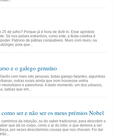
usas...
 25 de julho? Porque já é hora de dizê-lo. Esse apóstolo
te. Só nos países estranhos, como este, a festa coletiva é
 poder. Patrono de pátrias compatíveis. Muro com muro, na
zinger, pola que...
rso e o galego genuíno
Gerês com mais oito pessoas, todas galego-falantes, algumhas
urbanas, outras rurais ainda que nom houvesse umha
re neo/urbano e paleo/rural. A dado momento, um dos urbanos,
, sabias que em...
 como ser e não ser os meus prémios Nobel
caminhos da intuição, ou do saber tradicional, para descobrir o
saber que dá no corpo, como o ar do lobo, e que demora a ser
beça, por vezes descobrimos cousas que nos chocam. Foi daí
ão,...