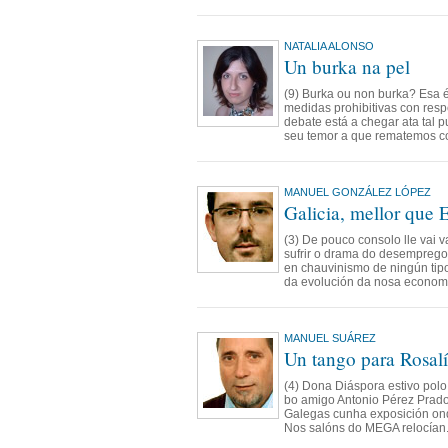
NATALIA ALONSO
Un burka na pel
(9) Burka ou non burka? Esa é
medidas prohibitivas con resp
debate está a chegar ata tal p
seu temor a que rematemos co
MANUEL GONZÁLEZ LÓPEZ
Galicia, mellor que 
(3) De pouco consolo lle vai v
sufrir o drama do desempreg
en chauvinismo de ningún tip
da evolución da nosa economí
MANUEL SUÁREZ
Un tango para Rosalí
(4) Dona Diáspora estivo pol
bo amigo Antonio Pérez Prad
Galegas cunha exposición onde 
Nos salóns do MEGA relocían.