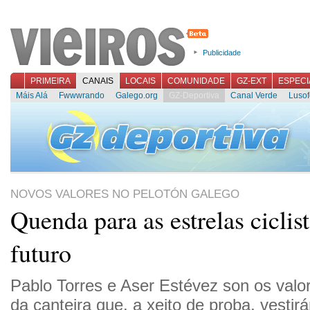
Publicidade
PRIMEIRA
CANAIS
LOCAIS
COMUNIDADE
GZ-EXT
ESPECI
Máis Alá
Fwwwrando
Galego.org
GZ-Deportiva
Canal Verde
Lusof
NOVOS VALORES NO PELOTÓN GALEGO
Quenda para as estrelas ciclis
futuro
Pablo Torres e Aser Estévez son os val
da canteira que, a xeito de proba, vestir