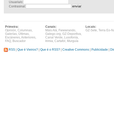
Usuaria/o:
Contrasinal:
Primeira:
Canais:
Locais:
Opinión
,
Columnas
,
Máis Alá
,
Fwwwrando
,
GZ-Sete
,
Terra Eo-N
Galerías
,
Últimas
,
Galego.org
,
GZ-Deportiva
,
Escáneres
,
Anteriores
,
Canal Verde
,
Lusofonía
,
FAQ
,
Buscador
Irimia
,
Cartafol
,
Murguía
RSS
|
Que é Vieiros?
|
Que é o RSS?
|
Creative Commons
|
Publicidade
|
Di