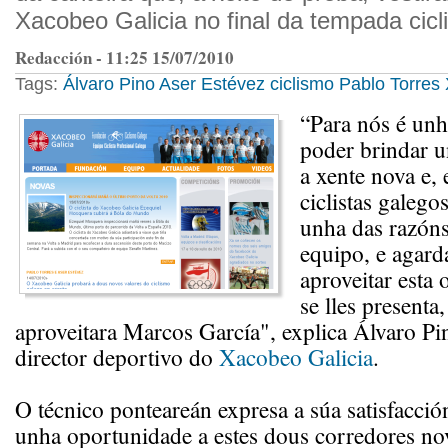
Xacobeo Galicia no final da tempada cicli
Redacción - 11:25 15/07/2010
Tags:
Álvaro Pino
Aser Estévez
ciclismo
Pablo Torres
“Para nós é unh
poder brindar 
a xente nova e, 
ciclistas galego
unha das razóns
equipo, e agar
aproveitar esta
se lles presenta
aproveitara Marcos García", explica Álvaro Pi
director deportivo do
Xacobeo Galicia
.
O técnico ponteareán expresa a súa satisfacció
unha oportunidade a estes dous corredores nov