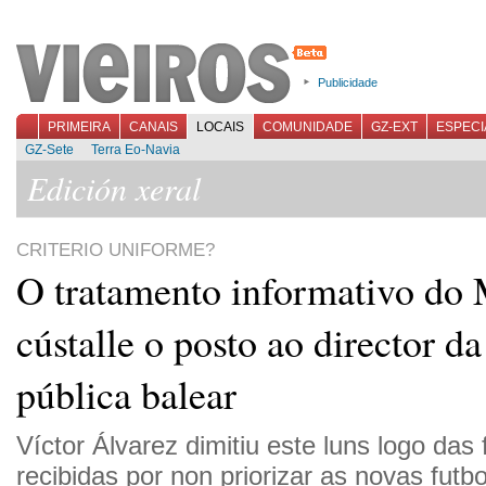
Publicidade
PRIMEIRA
CANAIS
LOCAIS
COMUNIDADE
GZ-EXT
ESPECI
GZ-Sete
Terra Eo-Navia
Edición xeral
CRITERIO UNIFORME?
O tratamento informativo do
cústalle o posto ao director da
pública balear
Víctor Álvarez dimitiu este luns logo das 
recibidas por non priorizar as novas futbo