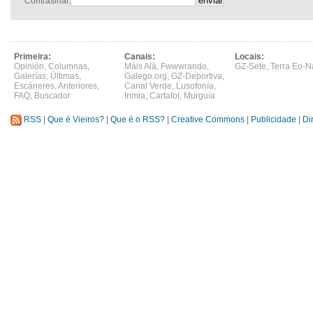
Contrasinal:
Primeira:
Canais:
Locais:
Opinión
,
Columnas
,
Máis Alá
,
Fwwwrando
,
GZ-Sete
,
Terra Eo-N
Galerías
,
Últimas
,
Galego.org
,
GZ-Deportiva
,
Escáneres
,
Anteriores
,
Canal Verde
,
Lusofonía
,
FAQ
,
Buscador
Irimia
,
Cartafol
,
Murguía
RSS
|
Que é Vieiros?
|
Que é o RSS?
|
Creative Commons
|
Publicidade
|
Di