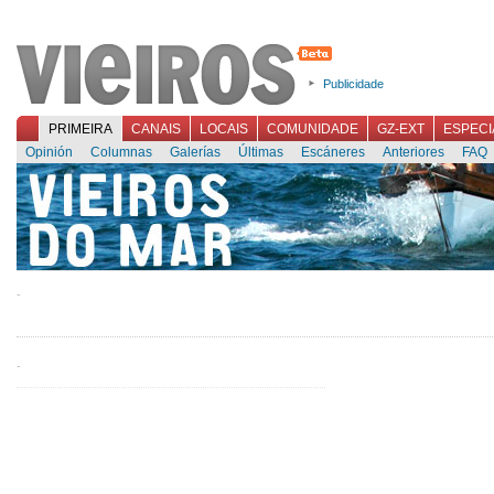
Publicidade
PRIMEIRA
CANAIS
LOCAIS
COMUNIDADE
GZ-EXT
ESPECI
Opinión
Columnas
Galerías
Últimas
Escáneres
Anteriores
FAQ
-
-