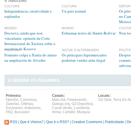
CULTURA
CULTURA
DEPOR
Independencia, creatividade e
Un país normal
Os pilo
esplendor
no Cam
Motocr
MUNDO
MUNDO
CULTU
Decisiva, aínda que non
Exhuman restos de Simón Bolívar
Non tod
vinculante, opinión da Corte
Internacional de Xustiza sobre a
secesión de Kosovo
POLÍTICA
SOCIAL E ALTERMUNDO
POLÍTI
Fomento culpa a Xunta do atraso
Os principais hipermercados
Despois
na ampliación de Alvedro
poderían vender atún ilegal
comarca
subvenc
Primeira:
Canais:
Locais:
Opinión
,
Columnas
,
Máis Alá
,
Fwwwrando
,
GZ-Sete
,
Terra Eo-N
Galerías
,
Últimas
,
Galego.org
,
GZ-Deportiva
,
Escáneres
,
Anteriores
,
Canal Verde
,
Lusofonía
,
FAQ
,
Buscador
Irimia
,
Cartafol
,
Murguía
RSS
|
Que é Vieiros?
|
Que é o RSS?
|
Creative Commons
|
Publicidade
|
Di