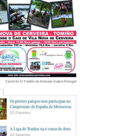
Cartel do IV Triatlón de Amizade Galiza-Portugal
Os pilotos galegos non participan no
Campionato de España de Motocross
GZ-Deportiva
A Liga de Traíñas xa é cousa de dous
GZ-Deportiva