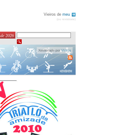
Vieiros de
meu
(ou rexistrate)
 de 2026
Xestionado por
Vieiros