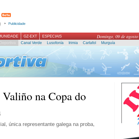
Publicidade
Domingo, 09 de agosto
MUNIDADE
GZ-EXT
ESPECIAIS
Deportiva
Canal Verde
Lusofonía
Irimia
Cartafol
Murguía
 Valiño na Copa do
n
vial, única representante galega na proba,