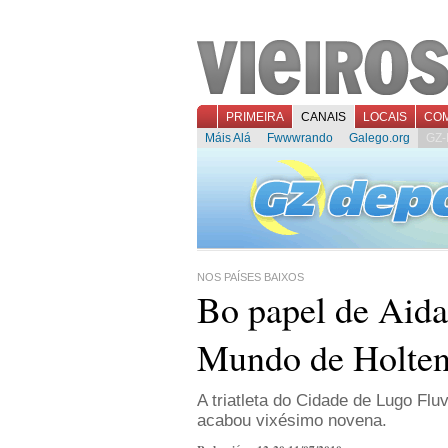
PRIMEIRA
CANAIS
LOCAIS
CO
Máis Alá
Fwwwrando
Galego.org
GZ-
NOS PAÍSES BAIXOS
Bo papel de Aida
Mundo de Holte
A triatleta do Cidade de Lugo Flu
acabou vixésimo novena.