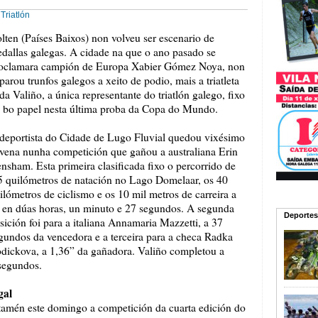
Triatlón
lten (Países Baixos) non volveu ser escenario de
dallas galegas. A cidade na que o ano pasado se
oclamara campión de Europa Xabier Gómez Noya, non
parou trunfos galegos a xeito de podio, mais a triatleta
da Valiño, a única representante do triatlón galego, fixo
 bo papel nesta última proba da Copa do Mundo.
deportista do Cidade de Lugo Fluvial quedou vixésimo
vena nunha competición que gañou a australiana Erin
nsham. Esta primeira clasificada fixo o percorrido de
5 quilómetros de natación no Lago Domelaar, os 40
ilómetros de ciclismo e os 10 mil metros de carreira a
 en dúas horas, un minuto e 27 segundos. A segunda
Deportes
sición foi para a italiana Annamaria Mazzetti, a 37
gundos da vencedora e a terceira para a checa Radka
dickova, a 1,36” da gañadora. Valiño completou a
 segundos.
gal
tamén este domingo a competición da cuarta edición do