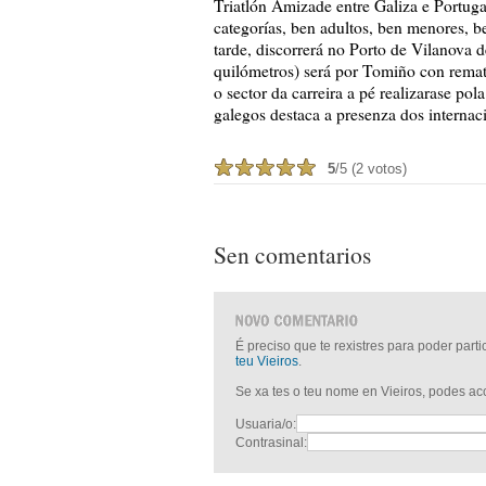
Triatlón Amizade entre Galiza e Portugal
categorías, ben adultos, ben menores, b
tarde, discorrerá no Porto de Vilanova d
quilómetros) será por Tomiño con remat
o sector da carreira a pé realizarase pol
galegos destaca a presenza dos internac
5
/5 (2 votos)
Sen comentarios
É preciso que te rexistres para poder part
teu Vieiros
.
Se xa tes o teu nome en Vieiros, podes a
Usuaria/o:
Contrasinal: