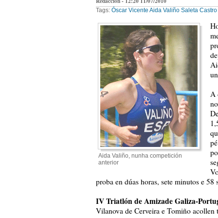
Redacción - 12:20 11/07/2010
Tags:
Óscar Vicente
Aida Valiño
Saleta Castro
Ho
me
pr
de
Ai
un
A 
no
De
1,
qu
pé
po
Aida Valiño, nunha competición
se
anterior
Vo
proba en dúas horas, sete minutos e 58
IV Triatlón de Amizade Galiza-Portu
Vilanova de Cerveira e Tomiño acollen 