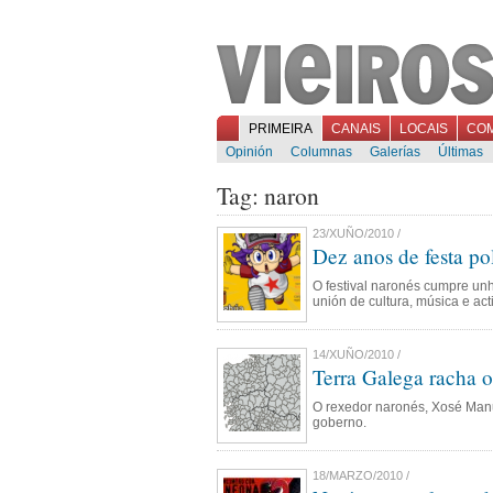
PRIMEIRA
CANAIS
LOCAIS
CO
Opinión
Columnas
Galerías
Últimas
Tag: naron
23/XUÑO/2010 /
Dez anos de festa pol
O festival naronés cumpre unh
unión de cultura, música e act
14/XUÑO/2010 /
Terra Galega racha 
O rexedor naronés, Xosé Manu
goberno.
18/MARZO/2010 /