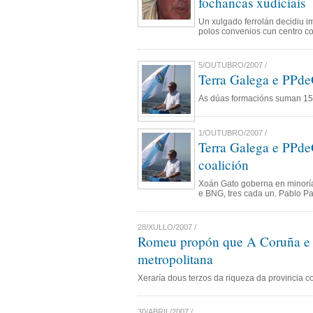
fochancas xudiciais
Un xulgado ferrolán decidiu im
polos convenios cun centro co
5/OUTUBRO/2007 /
Terra Galega e PPd
As dúas formacións suman 15 
1/OUTUBRO/2007 /
Terra Galega e PPd
coalición
Xoán Gato goberna en minoría
e BNG, tres cada un. Pablo P
28/XULLO/2007 /
Romeu propón que A Coruña e F
metropolitana
Xeraría dous terzos da riqueza da provincia c
30/ABRIL/2007 /