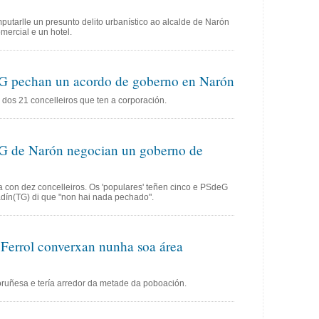
putarlle un presunto delito urbanístico ao alcalde de Narón
mercial e un hotel.
eG pechan un acordo de goberno en Narón
dos 21 concelleiros que ten a corporación.
eG de Narón negocian un goberno de
 con dez concelleiros. Os 'populares' teñen cinco e PSdeG
adín(TG) di que "non hai nada pechado".
errol converxan nunha soa área
oruñesa e tería arredor da metade da poboación.