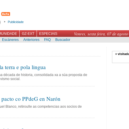
Publicidade
Venres, sexta feira, 07 de agosto
MUNIDADE
GZ-EXT
ESPECIAIS
Escáneres
Anteriores
FAQ
Buscador
+ visitad
a terra e pola lingua
a década de historia, consolidada xa a súa proposta de
ivismo social.
o pacto co PPdeG en Narón
el Blanco, retiroulle as competencias aos socios de