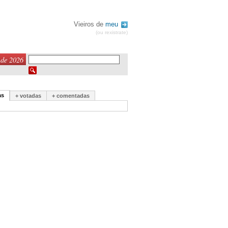
Vieiros de
meu
(ou rexistrate)
 de 2026
as
+ votadas
+ comentadas