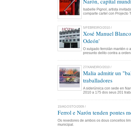
Narón, capital mund
Isabelle Pignol, artista invi
comparte cartel con Projecto T
5/FEBREIRO/2010 /
Xosé Manuel Blanco 
Odeón'
O xulgado ferrolán mantén o 
presunto delito contra a ordena
27/XANEIRO/2010 /
Malia admitir un "ba
traballadores
A siderúrxica con sede en Nar
2010 a 175 dos seus 201 trab
15/AGOSTO/2009 /
Ferrol e Narón tenden pontes m
Os rexedores de ambos os dous concellos limít
municipal.