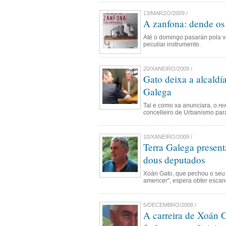
13/MARZO/2009 /
A zanfona: dende os 
Até o domingo pasarán pola vi
peculiar instrumento.
20/XANEIRO/2009 /
Gato deixa a alcaldí
Galega
Tal e como xa anunciara, o re
concelleiro de Urbanismo par
10/XANEIRO/2009 /
Terra Galega present
dous deputados
Xoán Gato, que pechou o seu 
amencer", espera obter escan
5/DECEMBRO/2008 /
A carreira de Xoán 