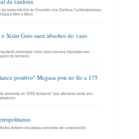
ial da zanfona
tada da sexta edición do Encontro coa Zanfona Contemporánea,
répia e Mini e Mero.
e Xoán Gato saen absoltos do 'caso
arquitecto municipal como única persoa imputada nun
ción do territorio.
lance positivo" Megasa pon no fío a 175
ón presenta un "ERE temporal" que afectaría neste ano
alladores.
etropolitanas
rofes definen iniciativas concretas de cooperación