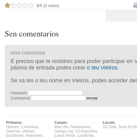
1
/5 (3 votos)
Sen comentarios
É preciso que te rexistres para poder participar en 
páxina de entrada podes crear
o teu Vieiros
.
Se xa tes o teu nome en Vieiros, podes acceder de
Usuaria/o:
Contrasinal:
Primeira:
Canais:
Locais:
Opinión
,
Columnas
,
Máis Alá
,
Fwwwrando
,
GZ-Sete
,
Terra Eo-N
Galerías
,
Últimas
,
Galego.org
,
GZ-Deportiva
,
Escáneres
,
Anteriores
,
Canal Verde
,
Lusofonía
,