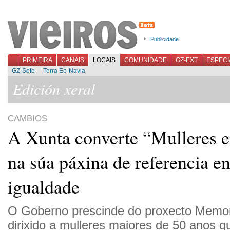
Publicidade
PRIMEIRA
CANAIS
LOCAIS
COMUNIDADE
GZ-EXT
ESPECI
GZ-Sete
Terra Eo-Navia
Edición xeral
CAMBIOS
A Xunta converte “Mulleres e
na súa páxina de referencia e
igualdade
O Goberno prescinde do proxecto Memori
dirixido a mulleres maiores de 50 anos q