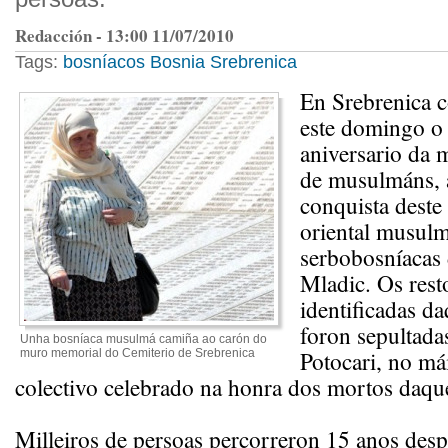
Redacción - 13:00 11/07/2010
Tags:
bosníacos
Bosnia
Srebrenica
En Srebrenica
este domingo o
aniversario da 
de musulmáns, a
conquista deste
oriental musulm
serbobosníacas 
Mladic. Os rest
identificadas d
foron sepultada
Unha bosníaca musulmá camiña ao carón do
Potocari, no má
muro memorial do Cemiterio de Srebrenica
colectivo celebrado na honra dos mortos daque
Milleiros de persoas percorreron 15 anos desp