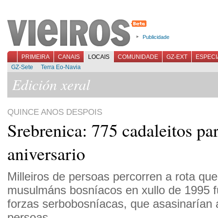
Publicidade
PRIMEIRA
CANAIS
LOCAIS
COMUNIDADE
GZ-EXT
ESPECI
GZ-Sete
Terra Eo-Navia
Edición xeral
QUINCE ANOS DESPOIS
Srebrenica: 775 cadaleitos pa
aniversario
Milleiros de persoas percorren a rota qu
musulmáns bosníacos en xullo de 1995 f
forzas serbobosníacas, que asasinarían a
persoas.