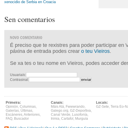
xenocidio de Serbia en Croacia
Sen comentarios
É preciso que te rexistres para poder participar en 
páxina de entrada podes crear
o teu Vieiros
.
Se xa tes o teu nome en Vieiros, podes acceder de
Usuaria/o:
Contrasinal:
Primeira:
Canais:
Locais:
Opinión
,
Columnas
,
Máis Alá
,
Fwwwrando
,
GZ-Sete
,
Terra Eo-N
Galerías
,
Últimas
,
Galego.org
,
GZ-Deportiva
,
Escáneres
,
Anteriores
,
Canal Verde
,
Lusofonía
,
FAQ
,
Buscador
Irimia
,
Cartafol
,
Murguía