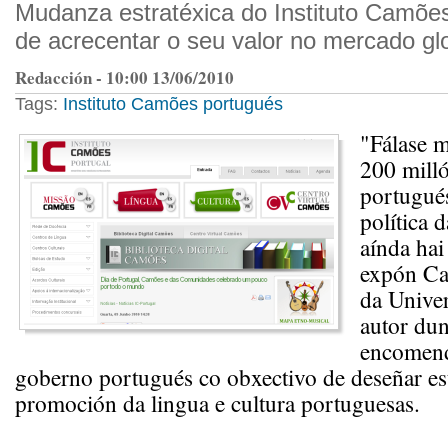
Mudanza estratéxica do Instituto Camões
de acrecentar o seu valor no mercado glo
Redacción - 10:00 13/06/2010
Tags:
Instituto Camões
portugués
"Fálase m
200 milló
portugué
política d
aínda hai
expón Car
da Unive
autor du
encomen
goberno portugués co obxectivo de deseñar est
promoción da lingua e cultura portuguesas.