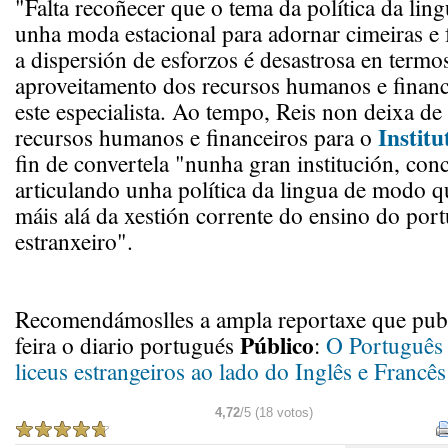
"Falta recoñecer que o tema da política da lin
unha moda estacional para adornar cimeiras e 
a dispersión de esforzos é desastrosa en termo
aproveitamento dos recursos humanos e financ
este especialista. Ao tempo, Reis non deixa de
Instit
recursos humanos e financeiros para o
fin de convertela "nunha gran institución, con
articulando unha política da lingua de modo qu
máis alá da xestión corrente do ensino do por
estranxeiro".
Recomendámoslles a ampla reportaxe que publi
Público
feira o diario portugués
:
O Português 
liceus estrangeiros ao lado do Inglês e Francês
4,72
/5 (18 votos)