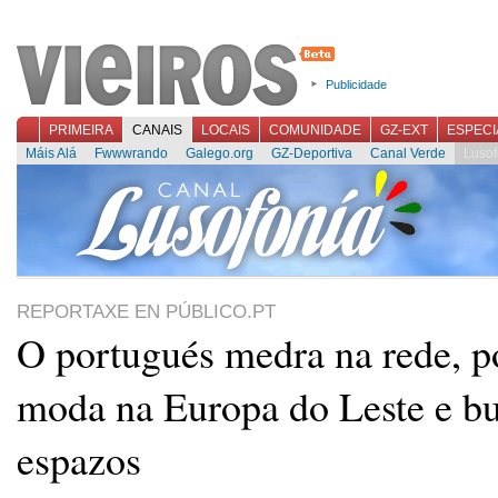
Publicidade
PRIMEIRA
CANAIS
LOCAIS
COMUNIDADE
GZ-EXT
ESPECI
Máis Alá
Fwwwrando
Galego.org
GZ-Deportiva
Canal Verde
Lusof
REPORTAXE EN PÚBLICO.PT
O portugués medra na rede, p
moda na Europa do Leste e b
espazos