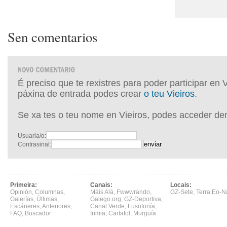
Sen comentarios
É preciso que te rexistres para poder participar en 
páxina de entrada podes crear
o teu Vieiros
.
Se xa tes o teu nome en Vieiros, podes acceder de
Usuaria/o:
Contrasinal:
Primeira:
Canais:
Locais:
Opinión
,
Columnas
,
Máis Alá
,
Fwwwrando
,
GZ-Sete
,
Terra Eo-N
Galerías
,
Últimas
,
Galego.org
,
GZ-Deportiva
,
Escáneres
,
Anteriores
,
Canal Verde
,
Lusofonía
,
FAQ
,
Buscador
Irimia
,
Cartafol
,
Murguía