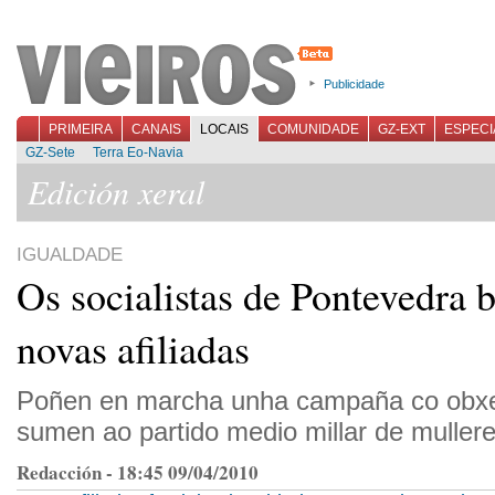
Publicidade
PRIMEIRA
CANAIS
LOCAIS
COMUNIDADE
GZ-EXT
ESPECI
GZ-Sete
Terra Eo-Navia
Edición xeral
IGUALDADE
Os socialistas de Pontevedra 
novas afiliadas
Poñen en marcha unha campaña co obxe
sumen ao partido medio millar de mullere
Redacción - 18:45 09/04/2010