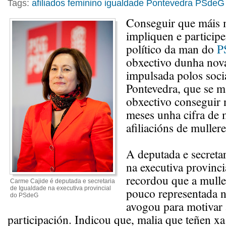
Tags:
afiliados
feminino
igualdade
Pontevedra
PSdeG
Conseguir que máis m
impliquen e particip
político da man do
P
obxectivo dunha no
impulsada polos socia
Pontevedra, que se 
obxectivo conseguir
meses unha cifra de 
afiliacións de mullere
A deputada e secreta
na executiva provinci
recordou que a mulle
Carme Cajide é deputada e secretaria
de Igualdade na executiva provincial
pouco representada na
do PSdeG
avogou para motivar 
participación. Indicou que, malia que teñen x