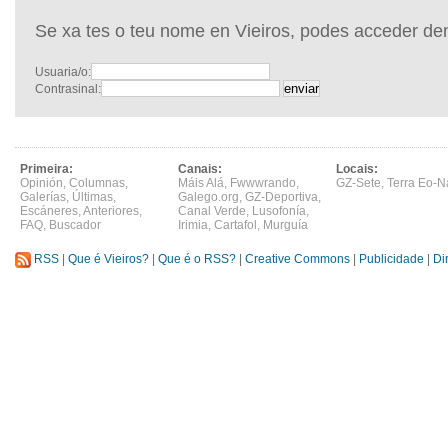
Se xa tes o teu nome en Vieiros, podes acceder de
Usuaria/o:
Contrasinal:
Primeira:
Canais:
Locais:
Opinión
,
Columnas
,
Máis Alá
,
Fwwwrando
,
GZ-Sete
,
Terra Eo-N
Galerías
,
Últimas
,
Galego.org
,
GZ-Deportiva
,
Escáneres
,
Anteriores
,
Canal Verde
,
Lusofonía
,
FAQ
,
Buscador
Irimia
,
Cartafol
,
Murguía
RSS
|
Que é Vieiros?
|
Que é o RSS?
|
Creative Commons
|
Publicidade
|
Di