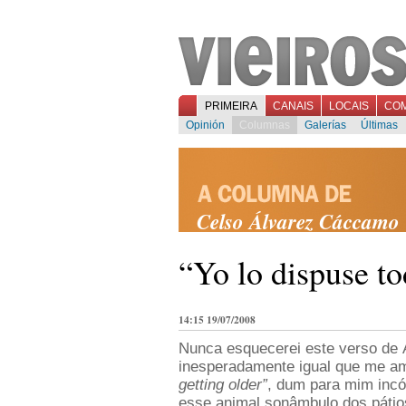
PRIMEIRA
CANAIS
LOCAIS
CO
Opinión
Columnas
Galerías
Últimas
Celso Álvarez Cáccamo
“Yo lo dispuse t
14:15 19/07/2008
Nunca esquecerei este verso de
inesperadamente igual que me a
getting older”
, dum para mim incó
esse animal sonâmbulo dos pátio