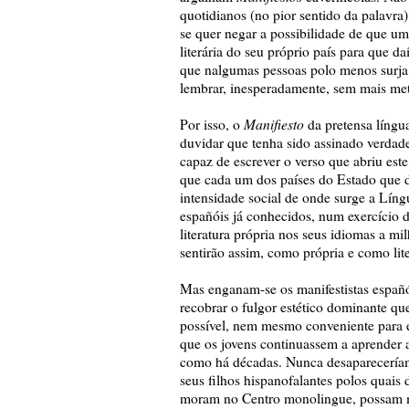
quotidianos (no pior sentido da palavra
se quer negar a possibilidade de que uma
literária do seu próprio país para que d
que nalgumas pessoas polo menos surja 
lembrar, inesperadamente, sem mais meta
Manifiesto
Por isso, o
da pretensa língu
duvidar que tenha sido assinado verdad
capaz de escrever o verso que abriu este
que cada um dos países do Estado que d
intensidade social de onde surge a Língu
españóis já conhecidos, num exercício de
literatura própria nos seus idiomas a m
sentirão assim, como própria e como lite
Mas enganam-se os manifestistas españói
recobrar o fulgor estético dominante q
possível, nem mesmo conveniente para e
que os jovens continuassem a aprender a 
como há décadas. Nunca desapareceríamo
seus filhos hispanofalantes polos quais
moram no Centro monolingue, possam m