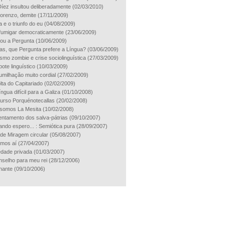
íez insultou deliberadamente
(02/03/2010)
orenzo, demite
(17/11/2009)
a e o triunfo do eu
(04/08/2009)
umigar democraticamente
(23/06/2009)
ou a Pergunta
(10/06/2009)
as, que Pergunta prefere a Língua?
(03/06/2009)
ismo zombie e crise sociolinguística
(27/03/2009)
ote linguístico
(10/03/2009)
milhação muito cordial
(27/02/2009)
lta do Capitariado
(02/02/2009)
gua difícil para a Galiza
(01/10/2008)
urso Porquénotecallas
(20/02/2008)
somos La Mesita
(10/02/2008)
entamento dos salva-pátrias
(09/10/2007)
ndo espero... : Semiótica pura
(28/09/2007)
de Miragem circular
(05/08/2007)
mos aí
(27/04/2007)
edade privada
(01/03/2007)
selho para meu rei
(28/12/2006)
nante
(09/10/2006)