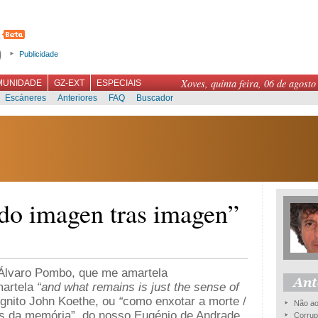
Publicidade
Xoves, quinta feira, 06 de agosto
MUNIDADE
GZ-EXT
ESPECIAIS
Escáneres
Anteriores
FAQ
Buscador
odo imagen tras imagen”
 Álvaro Pombo, que me amartela
martela
“and what remains is just the sense of
gnito John Koethe, ou
“
como enxotar a morte /
Não ao
s da memória”, do nosso Eugénio de Andrade.
Corrupç