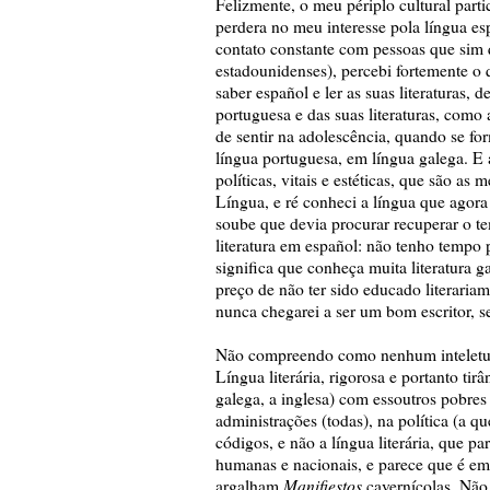
Felizmente, o meu périplo cultural par
perdera no meu interesse pola língua es
contato constante com pessoas que sim 
estadounidenses), percebi fortemente o 
saber español e ler as suas literaturas, 
portuguesa e das suas literaturas, como
de sentir na adolescência, quando se for
língua portuguesa, em língua galega. E 
políticas, vitais e estéticas, que são 
Língua, e ré conheci a língua que agora 
soube que devia procurar recuperar o t
literatura em español: não tenho tempo p
significa que conheça muita literatura g
preço de não ter sido educado literaria
nunca chegarei a ser um bom escritor, se
Não compreendo como nenhum inteletua
Língua literária, rigorosa e portanto tir
galega, a inglesa) com essoutros pobres d
administrações (todas), na política (a qu
códigos, e não a língua literária, que 
humanas e nacionais, e parece que é em t
Manifiestos
argalham
cavernícolas. Não 