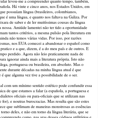
ticular levou-me a compreender quanto tempo, também,
pañola. Há vinte e cinco anos, nos Estados Unidos, em
que possuíam língua (brasileiros, colombianos,
que é uma língua, e quanto nos faltava na Galiza. Por
deixara de saber e de ler muitíssimas cousas da língua
 a nossa. Amiúde lamentei não ter tido a oportunidade
mam tantos critérios, a mesma pulsão pola literatura em
ainda não temos várias vidas. Por isso, por razões
as mesmas, nos EUA comecei a abandonar o español como
pratico e a que, dizem, é a do meu país e de outros. E
empo perdido. Agora não leio praticamente nada de
ara ignorar ainda mais a literatura própria. Isto não
alega, portuguesa ou brasileira, em absoluto. Mas o
mente durante décadas na minha língua atual é que
 é que alguma vez tive a possibilidade de o ser.
l com um mínimo sentido estético pode confundir essa
ânica de que estamos a falar (a española, a portuguesa e
ialetos oficiais ou para-oficiais que se utilizam nas
e for), e noutras burocracias. Mas resulta que são estes
parece que sublimam de maneiras monstrosas as essências
orno deles, e não em torno da língua literária, que se
compreendo como, nas aras desses códigos utilitários e