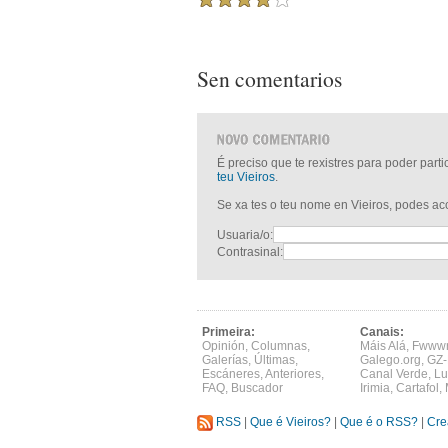
Sen comentarios
É preciso que te rexistres para poder part
teu Vieiros
.
Se xa tes o teu nome en Vieiros, podes a
Usuaria/o:
Contrasinal:
Primeira:
Canais:
Opinión
,
Columnas
,
Máis Alá
,
Fwww
Galerías
,
Últimas
,
Galego.org
,
GZ-
Escáneres
,
Anteriores
,
Canal Verde
,
Lu
FAQ
,
Buscador
Irimia
,
Cartafol
,
RSS
|
Que é Vieiros?
|
Que é o RSS?
|
Cre