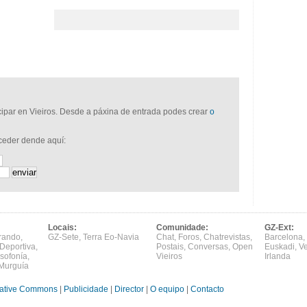
icipar en Vieiros. Desde a páxina de entrada podes crear
o
cceder dende aquí:
Locais:
Comunidade:
GZ-Ext:
rando
,
GZ-Sete
,
Terra Eo-Navia
Chat
,
Foros
,
Chatrevistas
,
Barcelona
,
Deportiva
,
Postais
,
Conversas
,
Open
Euskadi
,
V
sofonía
,
Vieiros
Irlanda
Murguía
ative Commons
|
Publicidade
|
Director
|
O equipo
|
Contacto