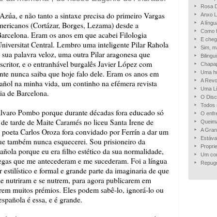
Rosa D
 Azúa, e não tanto a sintaxe precisa do primeiro Vargas
Anxo L
A língu
mericanos (Cortázar, Borges, Lezama) desde a
Como f
arcelona. Eram os anos em que acabei Filologia
E cheg
niversitat Central. Lembro uma inteligente Pilar Rahola
Sim, m
 sua palavra veloz, uma outra Pilar aragonesa que
Bilingu
critor, e o entranhável burgalês Javier López com
Chapap
nte nunca saiba que hoje falo dele. Eram os anos em
Uma hu
A Revo
añol na minha vida, um continho na efémera revista
Uma Lín
gia de Barcelona.
O Disc
Todos 
 Álvaro Pombo porque durante décadas fora educado só
O enfr
 de tarde de Maite Caramés no liceu Santa Irene de
Queima
poeta Carlos Oroza fora convidado por Ferrín a dar um
A Gran
Estáva
que também nunca esquecerei. Sou prisioneiro da
Propri
añola porque eu era filho estético da sua normalidade,
Um con
alegas que me antecederam e me sucederam. Foi a língua
Repug
estilístico e formal e grande parte da imaginaria de que
s se nutriram e se nutrem, para agora publicarem em
arem muitos prémios. Eles podem sabê-lo, ignorá-lo ou
española é essa, e é grande.