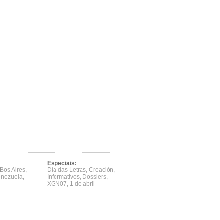
Especiais:
Bos Aires
,
Día das Letras
,
Creación
,
enezuela
,
Informativos
,
Dossiers
,
XGN07
,
1 de abril