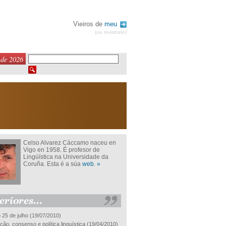
Vieiros de
meu
(ou rexistrate)
 de 2026
Celso Alvarez Cáccamo naceu en
Vigo en 1958. É profesor de
Lingüística na Universidade da
Coruña. Esta é a súa
web
.
»
 25 de julho
(19/07/2010)
ão, consenso e política linguística
(19/04/2010)