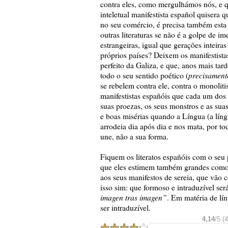
contra eles, como mergulhámos nós, e q
inteletual manifestista español quisera 
no seu comércio, é precisa também est
outras literaturas se não é a golpe de i
estrangeiras, igual que gerações inteir
próprios países? Deixem os manifestista
perfeito da Galiza, e que, anos mais ta
precisament
todo o seu sentido poético (
se rebelem contra ele, contra o monolit
manifestistas españóis que cada um dos 
suas proezas, os seus monstros e as su
e boas misérias quando a Língua (a língu
arrodeia dia após dia e nos mata, por to
une, não a sua forma.
Fiquem os literatos españóis com o seu p
que eles estimem também grandes como 
aos seus manifestos de sereia, que vão c
isso sim: que formoso e intraduzível s
imagen tras imagen”
. Em matéria de lín
ser intraduzível.
4,14
/5 (