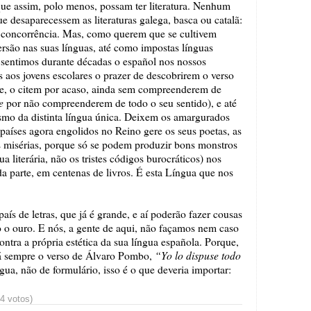
ue assim, polo menos, possam ter literatura. Nenhum
que desaparecessem as literaturas galega, basca ou catalã:
a concorrência. Mas, como querem que se cultivem
mersão nas suas línguas, até como impostas línguas
as sentimos durante décadas o español nos nossos
s aos jovens escolares o prazer de descobrirem o verso
rde, o citem por acaso, ainda sem compreenderem de
e
por não compreenderem de todo o seu sentido), e até
ismo da distinta língua única. Deixem os amargurados
países agora engolidos no Reino gere os seus poetas, as
as misérias, porque só se podem produzir bons monstros
a literária, não os tristes códigos burocráticos) nos
da parte, em centenas de livros. É esta Língua que nos
aís de letras, que já é grande, e aí poderão fazer cousas
o ouro. E nós, a gente de aqui, não façamos nem caso
ontra a própria estética da sua língua española. Porque,
“Yo lo dispuse todo
erá sempre o verso de Álvaro Pombo,
gua, não de formulário, isso é o que deveria importar:
44 votos)