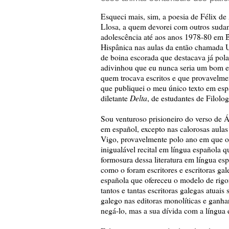
Esqueci mais, sim, a poesia de Félix de
Llosa, a quem devorei com outros suda
adolescência até aos anos 1978-80 em B
Hispânica nas aulas da então chamada U
de boina escorada que destacava já pola
adivinhou que eu nunca seria um bom es
quem trocava escritos e que provavelme
que publiquei o meu único texto em esp
Delta
diletante
, de estudantes de Filolo
Sou venturoso prisioneiro do verso de
em español, excepto nas calorosas aulas
Vigo, provavelmente polo ano em que o 
inigualável recital em língua española 
formosura dessa literatura em língua esp
como o foram escritores e escritoras g
española que ofereceu o modelo de rigor 
tantos e tantas escritoras galegas atuai
galego nas editoras monolíticas e ganh
negá-lo, mas a sua dívida com a língua 