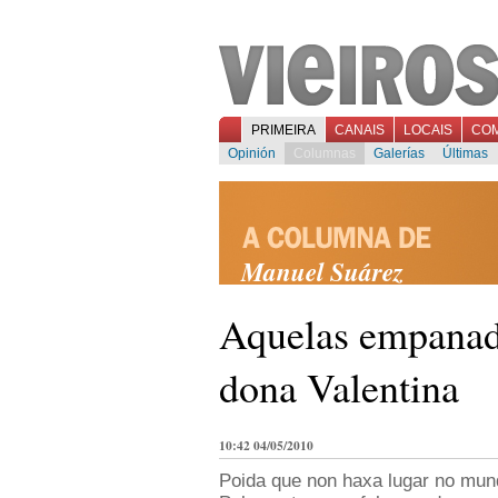
PRIMEIRA
CANAIS
LOCAIS
CO
Opinión
Columnas
Galerías
Últimas
Manuel Suárez
Aquelas empanad
dona Valentina
10:42 04/05/2010
Poida que non haxa lugar no mun