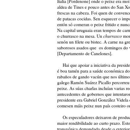
Italia [Pordenone] onde o peixe era moi
aldea de Tines e pouco antes do San Xo
frescas na cabeza. Foi quen de convenc
de patacas cocidas. Sen esquecer o impo
entón só comeran o peixe fritido e nun
Na capital uruguaia eran tempos de carne
churrasco
o churrasco na mesa. Un
mont
senón un filete ou bistec. A carne na gr
saborosos asados que os domingos do v
[Departamento de Canelones].
Hai que apoiar a iniciativa da preside
é boa tamén para a saúde económica do 
rabaños de gando vacún que nos últimos
galego Ramón Suárez Picallo percorreu
peixe. As súas charlas incluían varias re
antecedentes de gobernos que intentar
presidente era Gabriel González Videla
comesen máis peixe nun país costeiro on
Os especuladores deixaron de producir
maior rendibilidade ao curto prazo. Esto
transxénica demandada desde o exterior 