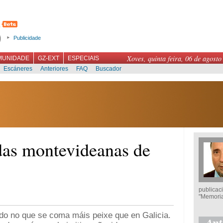
Publicidade
Xoves, quinta feira, 06 de agosto
MUNIDADE
GZ-EXT
ESPECIAIS
Escáneres
Anteriores
FAQ
Buscador
as montevideanas de
publicaci
"Memoria
do no que se coma máis peixe que en Galicia.