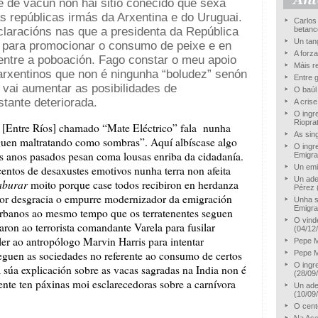
e de vacún non hai sitio coñecido que sexa
 repúblicas irmás da Arxentina e do Uruguai.
Carlos
claracións nas que a presidenta da República
betanc
Un tan
para promocionar o consumo de peixe e en
A forz
entre a poboación. Fago constar o meu apoio
Máis r
arxentinos que non é ningunha “boludez” senón
Entre g
 vai aumentar as posibilidades de
O baúl
tante deteriorada.
A cris
O ingr
Riopra
 [Entre Ríos] chamado “Mate Eléctrico” fala nunha
As sin
guen maltratando como sombras”. Aquí albíscase algo
O ingr
Os anos pasados pesan coma lousas enriba da cidadanía.
Emigra
Un emi
centos de desaxustes emotivos nunha terra non afeita
Un ade
aburar
moito porque case todos recibiron en herdanza
Pérez
Por desgracia o empurre modernizador da emigración
Unha s
Emigra
rbanos ao mesmo tempo que os terratenentes seguen
O vind
on ao terrorista comandante Varela para fusilar
(04/12
ler ao antropólogo Marvin Harris para intentar
Pepe M
eguen as sociedades no referente ao consumo de certos
Pepe M
O ingr
 súa explicación sobre as vacas sagradas na India non é
(28/09
ente ten páxinas moi esclarecedoras sobre a carnívora
Un ade
(10/09
O cent