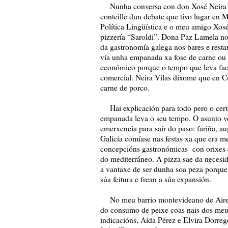
Nunha conversa con don Xosé Neira Vi
conteille dun debate que tivo lugar en 
Política Lingüística e o meu amigo Xo
pizzería “Saroldi”. Dona Paz Lamela no
da gastronomía galega nos bares e resta
vía unha empanada xa fose de carne ou 
económico porque o tempo que leva fac
comercial. Neira Vilas díxome que en C
carne de porco.
Hai explicación para todo pero o certo
empanada leva o seu tempo. O asunto vé
emerxencia para saír do paso: fariña, 
Galicia comíase nas festas xa que era m
concepcións gastronómicas con orixes d
do mediterráneo. A pizza sae da necesi
a vantaxe de ser dunha soa peza porque
súa feitura e frean a súa expansión.
No meu barrio montevideano de Aires 
do consumo de peixe coas nais dos meu
indicacións, Aída Pérez e Elvira Dorrego 