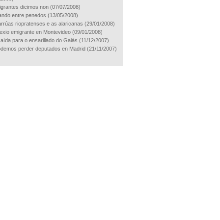
grantes dicimos non
(07/07/2008)
ndo entre penedos
(13/05/2008)
rrúas riopratenses e as alaricanas
(29/01/2008)
exio emigrante en Montevideo
(09/01/2008)
aída para o ensarillado do Gaiás
(11/12/2007)
demos perder deputados en Madrid
(21/11/2007)