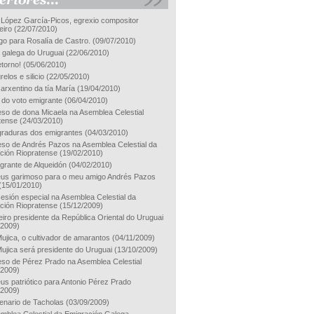
 López García-Picos, egrexio compositor
eiro
(22/07/2010)
go para Rosalía de Castro.
(09/07/2010)
a galega do Uruguai
(22/06/2010)
etorno!
(05/06/2010)
relos e silicio
(22/05/2010)
 arxentino da tía María
(19/04/2010)
e do voto emigrante
(06/04/2010)
eso de dona Micaela na Asemblea Celestial
tense
(24/03/2010)
graduras dos emigrantes
(04/03/2010)
eso de Andrés Pazos na Asemblea Celestial da
ción Riopratense
(19/02/2010)
grante de Alqueidón
(04/02/2010)
us garimoso para o meu amigo Andrés Pazos
(15/01/2010)
esión especial na Asemblea Celestial da
ción Riopratense
(15/12/2009)
eiro presidente da República Oriental do Uruguai
/2009)
ujica, o cultivador de amarantos
(04/11/2009)
ujica será presidente do Uruguai
(13/10/2009)
eso de Pérez Prado na Asemblea Celestial
/2009)
us patriótico para Antonio Pérez Prado
/2009)
enario de Tacholas
(03/09/2009)