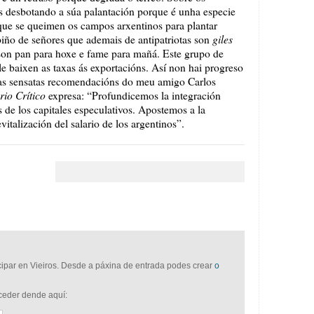
os desbotando a súa palantación porque é unha especie
 que se queimen os campos arxentinos para plantar
giles
piño de señores que ademais de antipatriotas son
 son pan para hoxe e fame para mañá. Este grupo de
lle baixen as taxas ás exportacións. Así non hai progreso
r as sensatas recomendacións do meu amigo Carlos
rio Crítico
expresa: “Profundicemos la integración
de los capitales especulativos. Apostemos a la
italización del salario de los argentinos”.
icipar en Vieiros. Desde a páxina de entrada podes crear
o
cceder dende aquí: