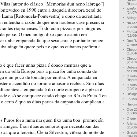
Na Ase
las [autor do clásico “Memorias dun neno labrego”]
Riopra
Montevideo en 1990 entre a daquela directora xeral de
A miña
(24/07
sé Lama [Redondela-Pontevedra] e dono da acreditada
A biog
n entendía a razón de que non houbese case presencia
Na Ase
preoc
urantes riopratenses. Todo eran pizzas e por ningures
En “Ca
de peixe. O meu amigo dixo que o asunto era
(15/06
er unha empanada fai que sexa cara e por tanto pouco
Don Ra
Emigra
uba ninguén quere peixe e que os cubanos prefiren a
Chegou
(13/04
Chegou
(25/03
 é que facer unha pizza é doado mentras que a
Debate
n da vella Europa pois a pizza foi unha comida de
da Emi
auga e un poco de tomate por enriba. A empanada en
O voto
Riopra
ester o acendido do forno e amasar e rechear. Son dúas
O voto
iferentes: a empanada é do norte europeo e a pizza é
(19/01
Diálog
dade e só se enriquece cando chega ao Río da Prata. Ten
En Mon
 o certo é que as dúas partes da empanada complican a
Hai ci
Que 20
(16/10
O que a
Puros foi a miña nai quen fixo unha boa promoción
A fich
s amigos. Eran dúas as señoras que necesitaban das
(25/08
xa que a terceira, Clelia Silvestrin, viñera do norte de
Graciñ
(04/08