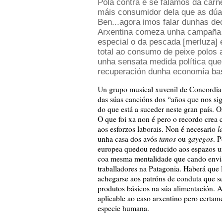
Pola contra e se falamos da carn
máis consumidor dela que as dúas
Ben...agora imos falar dunhas de
Arxentina comeza unha campaña 
especial o da pescada [merluza] 
total ao consumo de peixe polos 
unha sensata medida política que
recuperación dunha economía bas
Un grupo musical xuvenil de Concordia
das súas cancións dos “años que nos si
do que está a suceder neste gran país. 
O que foi xa non é pero o recordo crea 
l
aos esforzos laborais. Non é necesario
tanos
gayegos
unha casa dos avós
ou
. 
europea quedou reducido aos espazos u
coa mesma mentalidade que cando enviar
traballadores na Patagonia. Haberá que 
achegarse aos patróns de conduta que s
produtos básicos na súa alimentación. A
aplicable ao caso arxentino pero certam
especie humana.