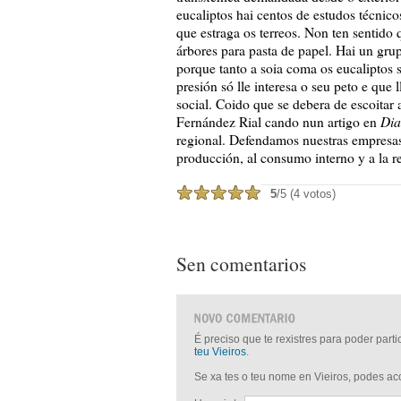
eucaliptos hai centos de estudos técnic
que estraga os terreos. Non ten sentido
árbores para pasta de papel. Hai un gru
porque tanto a soia coma os eucaliptos
presión só lle interesa o seu peto e que 
social. Coido que se debera de escoita
Dia
Fernández Rial cando nun artigo en
regional. Defendamos nuestras empresas 
producción, al consumo interno y a la rev
5
/5 (4 votos)
Sen comentarios
É preciso que te rexistres para poder part
teu Vieiros
.
Se xa tes o teu nome en Vieiros, podes a