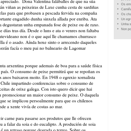
 apreciado. Dona Valentina faláballes de que na súa
Os emi
án viñan as peixeiras de Laxe cunha cesta de sardiñas
Camiña
elas para que probasen a pescada fervida na compaña
Os cha
rtante engadido dunha sinxela allada por enriba. Ata
Un egr
ca degustaran unha empanada fose de peixe ou de raxo.
Unha s
Non po
 días tras día. Desde o luns e ata o venres non faltaba
evideano non é o que aquí lle chamamos churrasco
ella é o asado. Aínda hoxe sinto o arrecendo daqueles
erán facía o meu pai no balneario de Lagomar
nta arxentina porque ademais de boa para a saúde física
país. O consumo de peixe permitirá que se repoñan os
 anos baixaron moito. En 1948 o egrexio xornalista
 Chile impartindo conferencias sobre o consumo de
ceitas de orixe galega. Con isto quero dicir que hai
on promocionar un maior consumo de peixe. O daquela
 que se implicou persoalmente para que os chilenos
de a xente vivía de costas ao mar.
 carne para pasarse aos produtos que lle ofrecen
u a falar da soia e do eucalipto. A produción de soia
é un retraso porque degrada o terreo. Sobre os