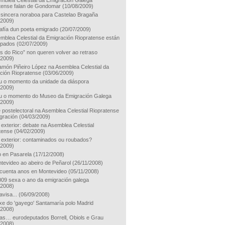
mblea Celestial da Emigración Galega
tense falan de Gondomar
(10/08/2009)
 sincera noraboa para Castelao Bragaña
/2009)
rafía dun poeta emigrado
(20/07/2009)
mblea Celestial da Emigración Riopratense están
upados
(02/07/2009)
s do Rico” non queren volver ao retraso
/2009)
món Piñeiro López na Asemblea Celestial da
ción Riopratense
(03/06/2009)
 o momento da unidade da diáspora
/2009)
 o momento do Museo da Emigración Galega
/2009)
 postelectoral na Asemblea Celestial Riopratense
gración
(04/03/2009)
 exterior: debate na Asemblea Celestial
tense
(04/02/2009)
 exterior: contaminados ou roubados?
/2009)
o en Pasarela
(17/12/2008)
tevideo ao abeiro de Peñarol
(26/11/2008)
ncuenta anos en Montevideo
(05/11/2008)
09 sexa o ano da emigración galega
/2008)
visa...
(06/09/2008)
axe do 'gayego' Santamaría polo Madrid
/2008)
as… eurodeputados Borrell, Obiols e Grau
/2008)